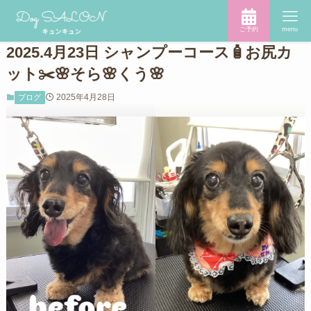
ご予約
menu
2025.4月23日 シャンプーコース🧴お尻カ
ット✂️🌸そら🌸くう🌸
2025年4月28日
ブログ