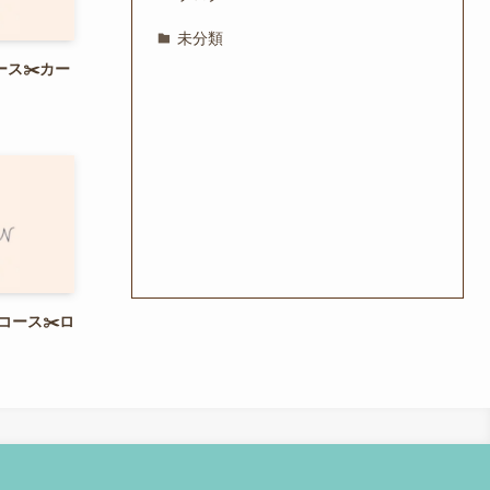
未分類
コース✂️カー
トコース✂️ロ