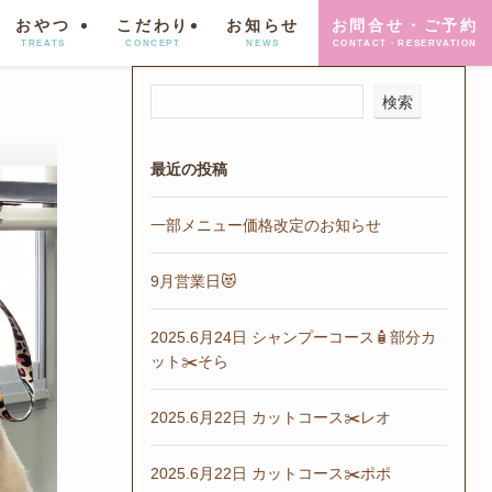
おやつ
こだわり
お知らせ
お問合せ・ご予約
TREATS
CONCEPT
NEWS
CONTACT・RESERVATION
検索
最近の投稿
一部メニュー価格改定のお知らせ
9月営業日😻
2025.6月24日 シャンプーコース🧴部分カ
ット✂️そら
2025.6月22日 カットコース✂️レオ
2025.6月22日 カットコース✂️ポポ