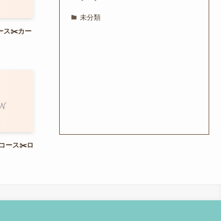
未分類
コース✂️カー
トコース✂️ロ