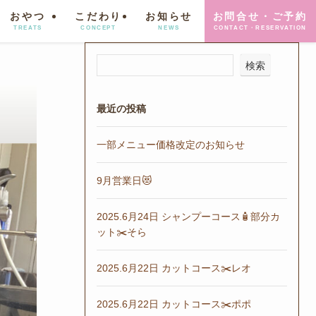
おやつ
こだわり
お知らせ
お問合せ・ご予約
TREATS
CONCEPT
NEWS
CONTACT・RESERVATION
検索
最近の投稿
一部メニュー価格改定のお知らせ
9月営業日😻
2025.6月24日 シャンプーコース🧴部分カ
ット✂️そら
2025.6月22日 カットコース✂️レオ
2025.6月22日 カットコース✂️ポポ