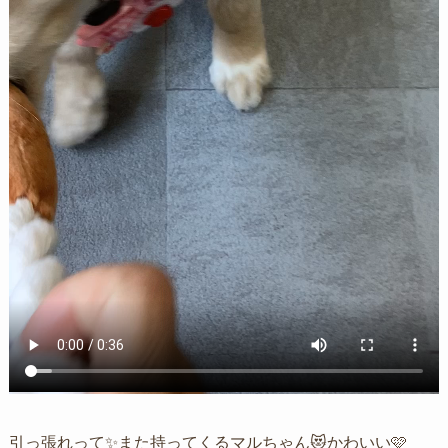
引っ張れって✨また持ってくるマルちゃん😻かわいい🩷